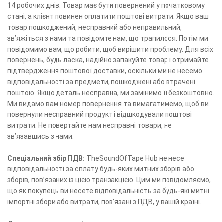
14 робочих днів. Товар має бути повернений у початковому
стані, а клієнт повинен оплатити поштові витрати. Якщо ваш
товар пошкоджений, несправний або неправильний,
зв’яжіться з нами та повідомте нам, що трапилося. Потім ми
повідомимо вам, що робити, щоб вирішити проблему. Для всіх
повернень, будь ласка, надійно запакуйте товар і отримайте
підтвердження поштової доставки, оскільки ми не несемо
відповідальності за предмети, пошкоджені або втрачені
поштою. Якщо деталь несправна, ми замінимо її безкоштовно.
Ми видамо вам номер повернення та вимагатимемо, щоб ви
повернули несправний продукт і відшкодували поштові
витрати. Не повертайте нам несправні товари, не
зв’язавшись з нами.
Спеціальний збір ПДВ:
TheSoundOfTape Hub не несе
відповідальності за сплату будь-яких митних зборів або
зборів, пов’язаних із цією транзакцією. Цим ми повідомляємо,
що як покупець ви несете відповідальність за будь-які митні
імпортні збори або витрати, пов’язані з ПДВ, у вашій країні.