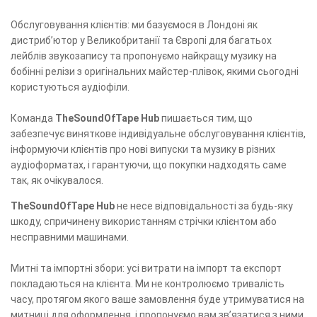
Обслуговування клієнтів: ми базуємося в Лондоні як
дистриб’ютор у Великобританії та Європі для багатьох
лейблів звукозапису та пропонуємо найкращу музику на
бобінні релізи з оригінальних майстер-плівок, якими сьогодні
користуються аудіофіли.
Команда
TheSoundOfTape Hub
пишається тим, що
забезпечує виняткове індивідуальне обслуговування клієнтів,
інформуючи клієнтів про нові випуски та музику в різних
аудіоформатах, і гарантуючи, що покупки надходять саме
так, як очікувалося.
TheSoundOfTape Hub
не несе відповідальності за будь-яку
шкоду, спричинену використанням стрічки клієнтом або
несправними машинами.
Митні та імпортні збори: усі витрати на імпорт та експорт
покладаються на клієнта. Ми не контролюємо тривалість
часу, протягом якого ваше замовлення буде утримуватися на
митниці для оформлення, і пропонуємо вам зв’язатися з ними