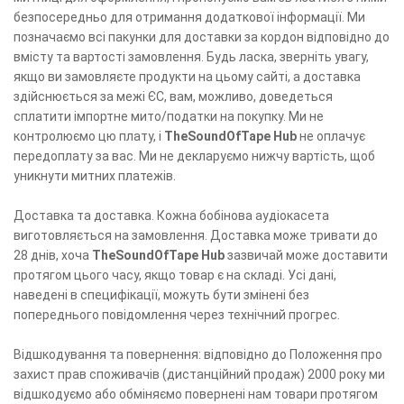
безпосередньо для отримання додаткової інформації. Ми
позначаємо всі пакунки для доставки за кордон відповідно до
вмісту та вартості замовлення. Будь ласка, зверніть увагу,
якщо ви замовляєте продукти на цьому сайті, а доставка
здійснюється за межі ЄС, вам, можливо, доведеться
сплатити імпортне мито/податки на покупку. Ми не
контролюємо цю плату, і
TheSoundOfTape Hub
не оплачує
передоплату за вас. Ми не декларуємо нижчу вартість, щоб
уникнути митних платежів.
Доставка та доставка. Кожна бобінова аудіокасета
виготовляється на замовлення. Доставка може тривати до
28 днів, хоча
TheSoundOfTape Hub
зазвичай може доставити
протягом цього часу, якщо товар є на складі. Усі дані,
наведені в специфікації, можуть бути змінені без
попереднього повідомлення через технічний прогрес.
Відшкодування та повернення: відповідно до Положення про
захист прав споживачів (дистанційний продаж) 2000 року ми
відшкодуємо або обміняємо повернені нам товари протягом