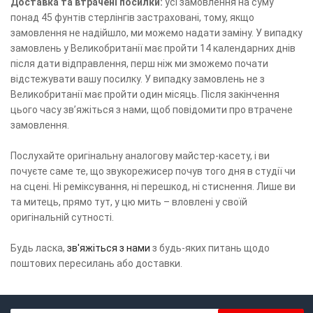
Доставка та втрачені посилки:
усі замовлення на суму
понад 45 фунтів стерлінгів застраховані, тому, якщо
замовлення не надійшло, ми можемо надати заміну. У випадку
замовлень у Великобританії має пройти 14 календарних днів
після дати відправлення, перш ніж ми зможемо почати
відстежувати вашу посилку. У випадку замовлень не з
Великобританії має пройти один місяць. Після закінчення
цього часу зв’яжіться з нами, щоб повідомити про втрачене
замовлення.
Послухайте оригінальну аналогову майстер-касету, і ви
почуєте саме те, що звукорежисер почув того дня в студії чи
на сцені. Ні реміксування, ні перешкод, ні стиснення. Лише ви
та митець, прямо тут, у цю мить – вловлені у своїй
оригінальній сутності.
Будь ласка,
зв'яжіться з нами
з будь-яких питань щодо
поштових пересилань або доставки.