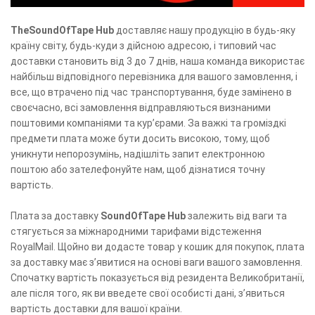
TheSoundOfTape Hub
доставляє нашу продукцію в будь-яку
країну світу, будь-куди з дійсною адресою, і типовий час
доставки становить від 3 до 7 днів, наша команда використає
найбільш відповідного перевізника для вашого замовлення, і
все, що втрачено під час транспортування, буде замінено в
своєчасно, всі замовлення відправляються визнаними
поштовими компаніями та кур’єрами. За важкі та громіздкі
предмети плата може бути досить високою, тому, щоб
уникнути непорозумінь, надішліть запит електронною
поштою або зателефонуйте нам, щоб дізнатися точну
вартість.
Плата за доставку
SoundOfTape Hub
залежить від ваги та
стягується за міжнародними тарифами відстеження
RoyalMail. Щойно ви додасте товар у кошик для покупок, плата
за доставку має з’явитися на основі ваги вашого замовлення.
Спочатку вартість показується від резидента Великобританії,
але після того, як ви введете свої особисті дані, з’явиться
вартість доставки для вашої країни.